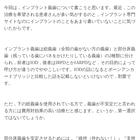
今回は，インプラント義歯について書こうと思います。最近，この
ニュース
治療を希望される患者さんが多い気がするのと，インプラント専門
サイトなのにインプラントのことをあまり書いていないことに気づ
スタッフ募集
いたからです。
インプラント義歯は総義歯（全部の歯がない方の義歯）と部分床義
歯（残っている歯にバネをかけたりしている義歯）の2種類に分け
られ，前者はIOD，後者はIRPDとかIARPDなど，その目的によって
呼び方が違うのでややこしいです。IODの話になるとボーンアンカ
ードブリッジと比較した話を記載しないといけないので，割愛で
す。
ただ，下の総義歯を使用されている方で，義歯が不安定だと言われ
る方には費用対効果の高い治療だと感じます。というか，第一選択
ではないでしょうか。
部分床義歯を安定させるためには，『維持（外れない！）』『支持