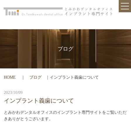
TOP
クリニック紹介
初めての方へ
入れ歯・ブリッジとの違いは？
ブログ
安心の技術と設備
他院で断られた方
HOME
｜
ブログ
｜インプラント義歯について
インプラント治療が不安な方へ
歯を失ってしまった方
2023/10/09
インプラント義歯について
お問合せ
とみかわデンタルオフィスのインプラント専門サイトをご覧いただ
インプラントQ&A
きありがとうございます。
ブログ