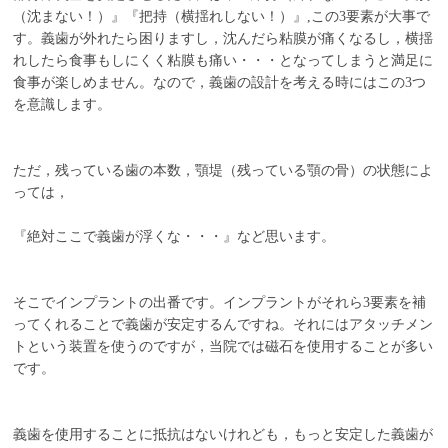
（沈まない！）』『把持（横揺れしない！）』,この3要素が大事で
す。義歯が外れたら困りますし，沈んだら粘膜が痛くなるし，横揺
れしたら食事もしにくく粘膜も痛い・・・となってしまうと満足に
食事が楽しめません。なので，義歯の設計を考える時にはこの3つ
を意識します。
ただ，残っている歯の本数，顎堤（残っている顎の骨）の状態によ
っては，
『絶対ここで義歯が浮くな・・・』など思います。
そこでインプラントの出番です。インプラントがそれら3要素を補
ってくれることで義歯が安定するんですね。それにはアタッチメン
トという装置を使うのですが，当院では磁石を使用することが多い
です。
義歯を使用することに抵抗はないけれども，もっと安定した義歯が