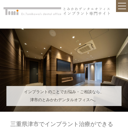
TOP
クリニック紹介
初めての方へ
入れ歯・ブリッジとの違いは？
安心の技術と設備
他院で断られた方
インプラント治療が不安な方へ
歯を失ってしまった方
インプラントのことでお悩み・ご相談なら、
津市のとみかわデンタルオフィスへ。
お問合せ
インプラントQ&A
三重県津市でインプラント治療ができる
ブログ