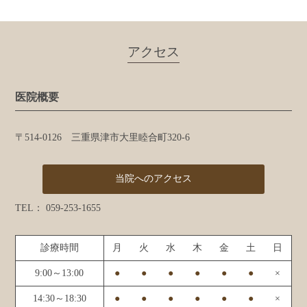
アクセス
医院概要
〒514-0126 三重県津市大里睦合町320-6
当院へのアクセス
TEL：
059-253-1655
診療時間
月
火
水
木
金
土
日
9:00～13:00
●
●
●
●
●
●
×
14:30～18:30
●
●
●
●
●
●
×