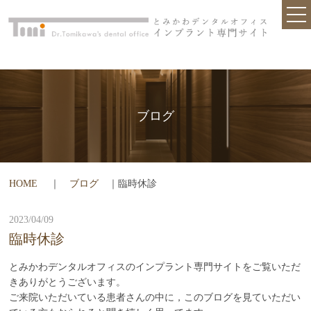
TOP
クリニック紹介
初めての方へ
入れ歯・ブリッジとの違いは？
ブログ
安心の技術と設備
他院で断られた方
HOME
｜
ブログ
｜臨時休診
インプラント治療が不安な方へ
歯を失ってしまった方
2023/04/09
臨時休診
お問合せ
とみかわデンタルオフィスのインプラント専門サイトをご覧いただ
インプラントQ&A
きありがとうございます。
ご来院いただいている患者さんの中に，このブログを見ていただい
ブログ