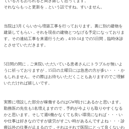
ている方もおられると聞き嬉しく思ってます。
それならもっと更新を，という話ですね。すいません。
ニュース
スタッフ募集
当院は3月くらいから増築工事を行っております。裏に別の建物を
建築してもらい，それを現在の建物とつなげる予定になっておりま
す。その連結工事を来週行うため，4/10-14までの5日間，臨時休診
とさせていただきます。
5日間の間に，ご来院いただいている患者さんにトラブルが無いよ
うに祈っておりますが，15日の土曜日には急患の方が多い・・・か
もしれません。その際はお待ちいただくこともありますのでご理解
いただければ嬉しいです。
実際に増設した部分が稼働するのはGW明けにあるかと思います。
勤務医の先生も1名増えますので，予約が今よりも取りやすくなる
かと思います。そして週6働かなくても良い環境になれば・・・い
や仕事は好きなのですが疲労がすごい時があるんですよね・・・診
療以外の仕事が止まるので，それはそれで医院にとって良くないわ